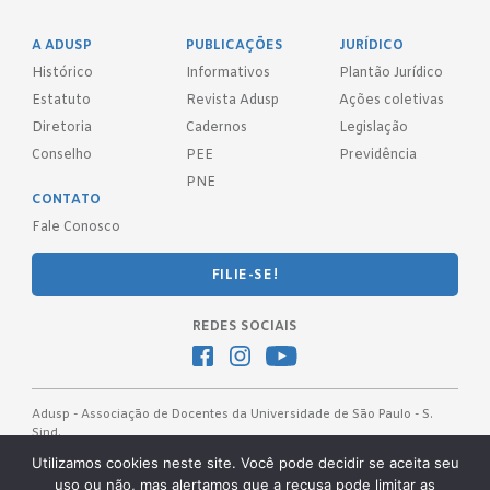
A ADUSP
PUBLICAÇÕES
JURÍDICO
Histórico
Informativos
Plantão Jurídico
Estatuto
Revista Adusp
Ações coletivas
Diretoria
Cadernos
Legislação
Conselho
PEE
Previdência
PNE
CONTATO
Fale Conosco
FILIE-SE!
REDES SOCIAIS
Adusp - Associação de Docentes da Universidade de São Paulo - S.
Sind.
Av. Prof. Almeida Prado, 1366 - São Paulo, SP - CEP 05508-070
Utilizamos cookies neste site. Você pode decidir se aceita seu
uso ou não, mas alertamos que a recusa pode limitar as
Telefones: (11) 3091-4465 / 66 ● (11) 3813-5573 ● (11) 3815-9245 ●