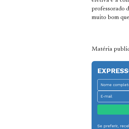
efetiva é a co
professorado d
muito bom que 
Matéria publi
EXPRESS
Se preferir, re