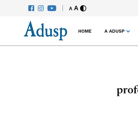
A
A
HOME
A ADUSP
prof