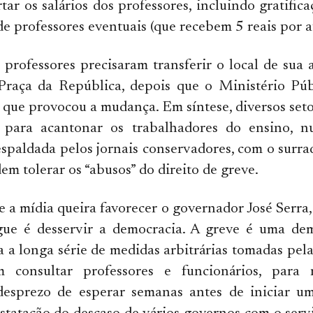
ar os salários dos professores, incluindo gratificaç
de professores eventuais (que recebem 5 reais por a
 professores precisaram transferir o local de sua 
raça da República, depois que o Ministério Púb
 que provocou a mudança. Em síntese, diversos set
e para acantonar os trabalhadores do ensino,
paldada pelos jornais conservadores, com o surra
em tolerar os “abusos” do direito de greve.
 a mídia queira favorecer o governador José Serra,
gue é desservir a democracia. A greve é uma de
a a longa série de medidas arbitrárias tomadas pela
m consultar professores e funcionários, para 
desprezo de esperar semanas antes de iniciar u