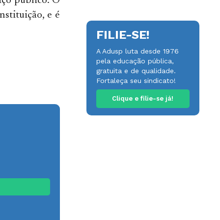
iço público. O
stituição, e é
FILIE-SE!
A Adusp luta desde 1976
pela educação pública,
gratuita e de qualidade.
Fortaleça seu sindicato!
Clique e filie-se já!