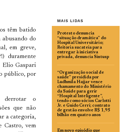
MAIS LIDAS
ros têm batido
Protesto denuncia
am abusando do
“situação dramática” do
Hospital Universitário;
al, em greve,
Reitoria sucateia para
entregar à iniciativa
?!) duramente
privada, denuncia Sintusp
a Elio Gaspari
“Organização social de
o público, por
saúde” presidida por
Ludhmila Hajjar vence
chamamento do Ministério
da Saúde para gerir
“Hospital Inteligente”,
a derrotar o
tendo como sócios Carlotti
Jr. e Guido Cerri; contrato
ssões que não
de gestão envolve R$ 1,95
bilhão em quatro anos
ar a categoria,
e Castro, vem
Em novo episódio que