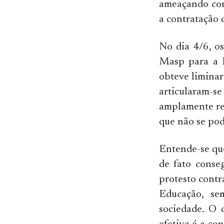
ameaçando cort
a contratação 
No dia 4/6, os
Masp para a P
obteve liminar
articularam-s
amplamente res
que não se pod
Entende-se que
de fato conse
protesto contr
Educação, se
sociedade. O 