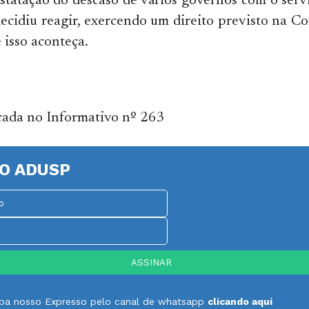
nstatação do descaso de vários governos com o serv
ecidiu reagir, exercendo um direito previsto na Con
isso aconteça.
cada no Informativo nº 263
O ADUSP
ceba nosso Expresso pelo canal de whatsapp
clicando aqui