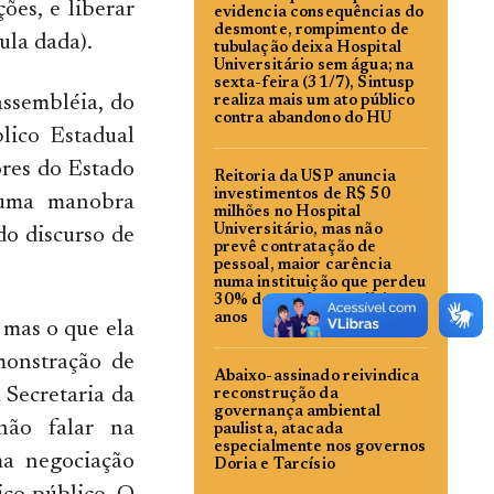
ões, e liberar
evidencia consequências do
desmonte, rompimento de
ula dada).
tubulação deixa Hospital
Universitário sem água; na
sexta-feira (31/7), Sintusp
assembléia, do
realiza mais um ato público
contra abandono do HU
lico Estadual
ores do Estado
Reitoria da USP anuncia
investimentos de R$ 50
 numa manobra
milhões no Hospital
Universitário, mas não
do discurso de
prevê contratação de
pessoal, maior carência
numa instituição que perdeu
30% do quadro nos últimos
anos
 mas o que ela
monstração de
Abaixo-assinado reivindica
 Secretaria da
reconstrução da
governança ambiental
não falar na
paulista, atacada
especialmente nos governos
ma negociação
Doria e Tarcísio