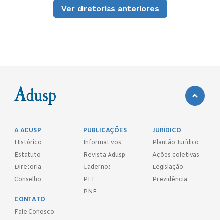
Ver diretorias anteriores
Gestões Anteriores
Gestão 2023-2025
Cargo
Docente
Michele Schultz
Presidente
A ADUSP
PUBLICAÇÕES
JURÍDICO
Ramos
Histórico
Informativos
Plantão Jurídico
Estatuto
Revista Adusp
Ações coletivas
1ª vice-
Gabrielle Weber
presidente
Diretoria
Cadernos
Legislação
Conselho
PEE
Previdência
PNE
2ª vice-
Soraia Chung
CONTATO
presidente
Saura
Fale Conosco