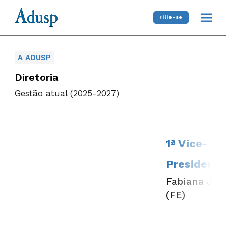
Filie-se
A ADUSP
Diretoria
Gestão atual (2025-2027)
1ª Vice-
President
Fabiana Jar
(FE)