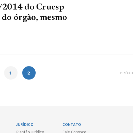
4/2014 do Cruesp
a do órgão, mesmo
1
2
PRÓXI
JURÍDICO
CONTATO
Plantão Jurídico
Fale Conosco