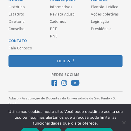
Histórico
Informativos
Plantão Jurídico
Estatuto
Revista Adusp
Ações coletivas
Diretoria
Cadernos
Legislação
Conselho
PEE
Previdência
PNE
CONTATO
Fale Conosco
FILIE-SE!
REDES SOCIAIS
Adusp - Associação de Docentes da Universidade de São Paulo - S.
Sind.
Av. Prof. Almeida Prado, 1366 - São Paulo, SP - CEP 05508-070
Utilizamos cookies neste site. Você pode decidir se aceita seu
uso ou não, mas alertamos que a recusa pode limitar as
Telefones: (11) 3091-4465 / 66 ● (11) 3813-5573 ● (11) 3815-9245 ●
funcionalidades que o site oferece.
(11) 3814-1715 ● (11) 3032-5950
Desenvolvido pela
OKN Group.