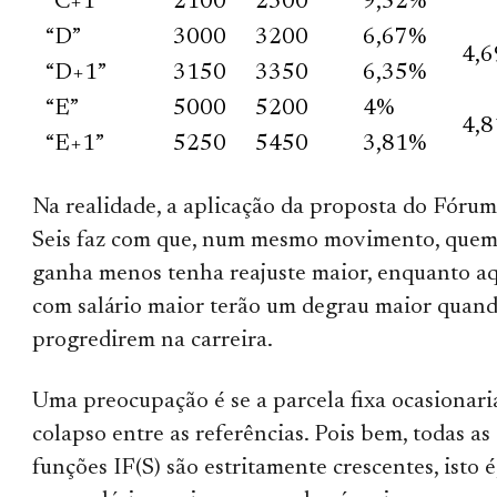
“C+1”
2100
2300
9,52%
“D”
3000
3200
6,67%
4,
“D+1”
3150
3350
6,35%
“E”
5000
5200
4%
4,
“E+1”
5250
5450
3,81%
Na realidade, a aplicação da proposta do Fórum
Seis faz com que, num mesmo movimento, que
ganha menos tenha reajuste maior, enquanto a
com salário maior terão um degrau maior quan
progredirem na carreira.
Uma preocupação é se a parcela fixa ocasionari
colapso entre as referências. Pois bem, todas as
funções IF(S) são estritamente crescentes, isto é