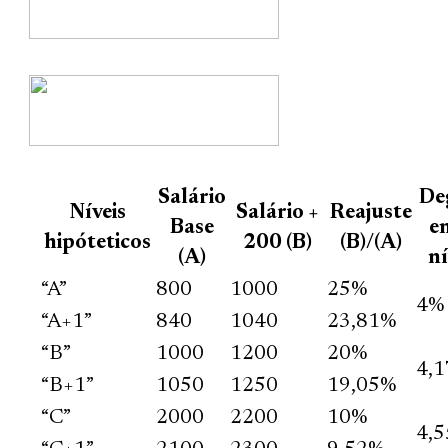
Salário
De
Níveis
Salário +
Reajuste
Base
e
hipóteticos
200 (B)
(B)/(A)
(A)
ní
“A”
800
1000
25%
4%
“A+1”
840
1040
23,81%
“B”
1000
1200
20%
4,
“B+1”
1050
1250
19,05%
“C”
2000
2200
10%
4,