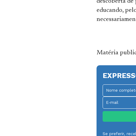
descoberta de 
educando, pelo
necessariament
Matéria publi
EXPRESS
Se preferir, re