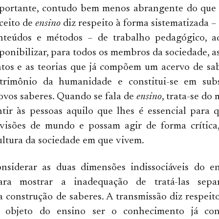
portante, contudo bem menos abrangente do que 
nceito de
ensino
diz respeito à forma sistematizada –
nteúdos e métodos – de trabalho pedagógico, 
sponibilizar, para todos os membros da sociedade, a
tos e as teorias que já compõem um acervo de sab
trimônio da humanidade e constitui-se em sub
vos saberes. Quando se fala de
ensino
, trata-se do
ntir às pessoas aquilo que lhes é essencial para
 visões de mundo e possam agir de forma crítica,
cultura da sociedade em que vivem.
onsiderar as duas dimensões indissociáveis do en
para mostrar a inadequação de tratá-las sepa
a construção de saberes. A transmissão diz respeito
 objeto do ensino ser o conhecimento já con