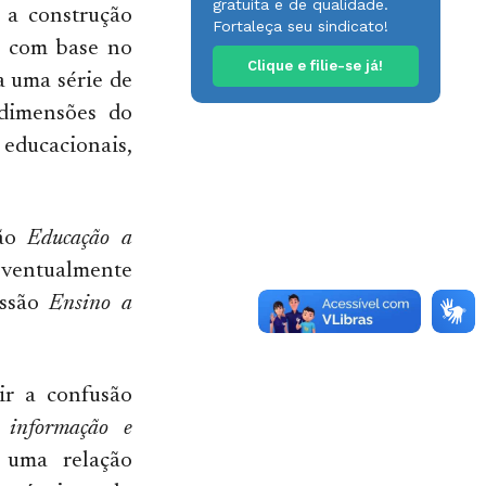
gratuita e de qualidade.
; a construção
Fortaleça seu sindicato!
s com base no
Clique e filie-se já!
a uma série de
 dimensões do
 educacionais,
são
Educação a
eventualmente
essão
Ensino a
ir a confusão
e informação e
e uma relação