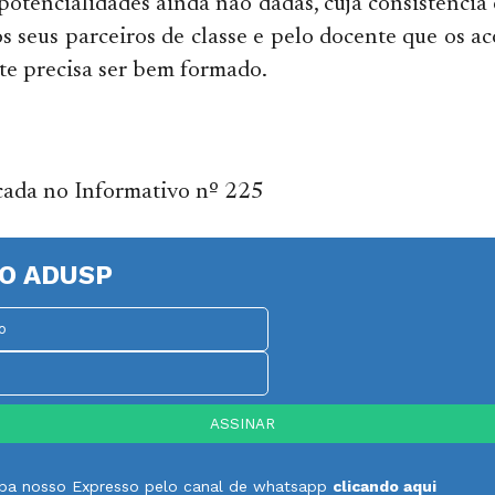
potencialidades ainda não dadas, cuja consistência 
s seus parceiros de classe e pelo docente que os 
e precisa ser bem formado.
cada no Informativo nº 225
O ADUSP
ceba nosso Expresso pelo canal de whatsapp
clicando aqui