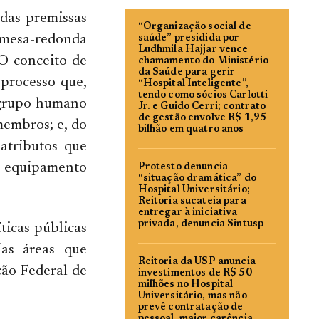
 das premissas
“Organização social de
a mesa-redonda
saúde” presidida por
Ludhmila Hajjar vence
O conceito de
chamamento do Ministério
da Saúde para gerir
 processo que,
“Hospital Inteligente”,
tendo como sócios Carlotti
o grupo humano
Jr. e Guido Cerri; contrato
de gestão envolve R$ 1,95
membros; e, do
bilhão em quatro anos
 atributos que
 equipamento
Protesto denuncia
“situação dramática” do
Hospital Universitário;
Reitoria sucateia para
entregar à iniciativa
privada, denuncia Sintusp
ticas públicas
ias áreas que
Reitoria da USP anuncia
ção Federal de
investimentos de R$ 50
milhões no Hospital
Universitário, mas não
prevê contratação de