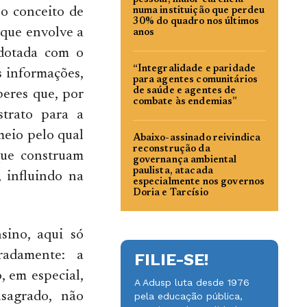
pessoal, maior carência
o conceito de
numa instituição que perdeu
30% do quadro nos últimos
 que envolve a
anos
adotada com o
“Integralidade e paridade
s informações,
para agentes comunitários
de saúde e agentes de
eres que, por
combate às endemias”
strato para a
 meio pelo qual
Abaixo-assinado reivindica
reconstrução da
 que construam
governança ambiental
paulista, atacada
 influindo na
especialmente nos governos
Doria e Tarcísio
sino, aqui só
radamente: a
FILIE-SE!
, em especial,
A Adusp luta desde 1976
sagrado, não
pela educação pública,