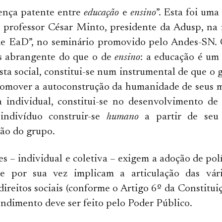
ença patente entre
educação
e
ensino
”. Esta foi uma
lo professor César Minto, presidente da Adusp, n
e EaD”, no seminário promovido pelo Andes-SN. 
s abrangente do que o de
ensino
: a educação é um
sta social, constitui-se num instrumental de que 
romover a auto­construção da humanidade de seus 
a individual, constitui-se no desenvolvimento de
indivíduo construir-se
humano
a partir de seu
ção do grupo.
es – individual e coletiva – exigem a adoção de polí
e por sua vez implicam a articulação das vár
direitos sociais (conforme o Artigo 6º da Constitui
endimento deve ser feito pelo Poder Público.