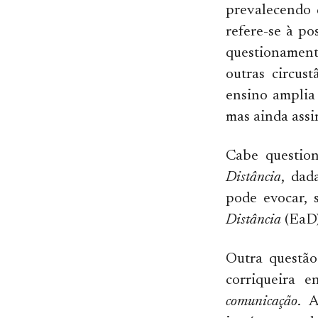
prevalecendo 
refere-se à p
questionamento
outras circus
ensino amplia
mas ainda ass
Cabe question
Distância
, dad
pode evocar, 
Distância
(EaD)
Outra questão
corriqueira
comunicação
. 