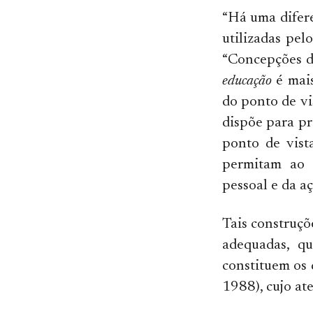
“Há uma difer
utilizadas pe
“Concepções d
educação
é mai
do ponto de vi
dispõe para p
ponto de vist
permitam ao 
pessoal e da a
Tais construçõ
adequadas, qu
constituem os 
1988), cujo at