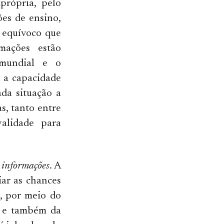
própria, pelo
ões de ensino,
o equívoco que
mações estão
 mundial e o
é a capacidade
ada situação a
s, tanto entre
validade para
 informações
. A
iar as chances
e, por meio do
s e também da