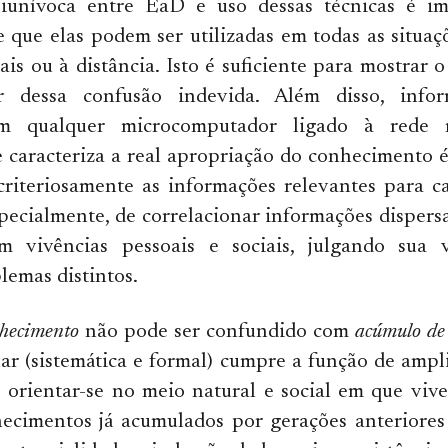
biunívoca entre EaD e uso dessas técnicas é im
e que elas podem ser utilizadas em todas as situaç
ais ou à distância. Isto é suficiente para mostrar 
r dessa confusão indevida. Além disso, infor
em qualquer microcomputador ligado à rede
e caracteriza a real apropriação do conhecimento 
criteriosamente as informações relevantes para c
specialmente, de correlacionar informações dispersa
m vivências pessoais e sociais, julgando sua 
lemas distintos.
hecimento
não pode ser confundido com
acúmulo de
ar (sistemática e formal) cumpre a função de ampl
 orientar-se no meio natural e social em que viv
hecimentos já acumulados por gerações anteriore