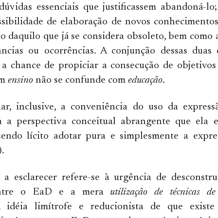
dúvidas essenciais que justificassem abandoná-lo
ossibilidade de elaboração de novos conhecimento
 daquilo que já se considera obsoleto, bem como 
tâncias ou ocorrências. A conjunção dessas duas
 a chance de propiciar a consecução de objetivos
im
ensino
não se confunde com
educação
.
ar, inclusive, a conveniência do uso da expres
a a perspectiva conceitual abrangente que ela 
sendo lícito adotar pura e simplesmente a expr
.
 a esclarecer refere-se à urgência de desconstru
 entre o EaD e a mera
utilização de técnicas d
A idéia limítrofe e reducionista de que exist