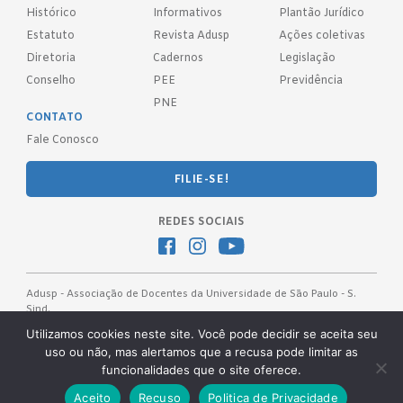
Histórico
Informativos
Plantão Jurídico
Estatuto
Revista Adusp
Ações coletivas
Diretoria
Cadernos
Legislação
Conselho
PEE
Previdência
PNE
CONTATO
Fale Conosco
FILIE-SE!
REDES SOCIAIS
Adusp - Associação de Docentes da Universidade de São Paulo - S.
Sind.
Av. Prof. Almeida Prado, 1366 - São Paulo, SP - CEP 05508-070
Utilizamos cookies neste site. Você pode decidir se aceita seu
uso ou não, mas alertamos que a recusa pode limitar as
Telefones: (11) 3091-4465 / 66 ● (11) 3813-5573 ● (11) 3815-9245 ●
funcionalidades que o site oferece.
(11) 3814-1715 ● (11) 3032-5950
Desenvolvido pela
OKN Group.
Aceito
Recuso
Politica de Privacidade