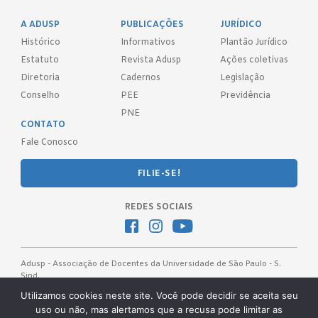
A ADUSP
PUBLICAÇÕES
JURÍDICO
Histórico
Informativos
Plantão Jurídico
Estatuto
Revista Adusp
Ações coletivas
Diretoria
Cadernos
Legislação
Conselho
PEE
Previdência
PNE
CONTATO
Fale Conosco
FILIE-SE!
REDES SOCIAIS
Adusp - Associação de Docentes da Universidade de São Paulo - S.
Sind.
Av. Prof. Almeida Prado, 1366 - São Paulo, SP - CEP 05508-070
Utilizamos cookies neste site. Você pode decidir se aceita seu
uso ou não, mas alertamos que a recusa pode limitar as
Telefones: (11) 3091-4465 / 66 ● (11) 3813-5573 ● (11) 3815-9245 ●