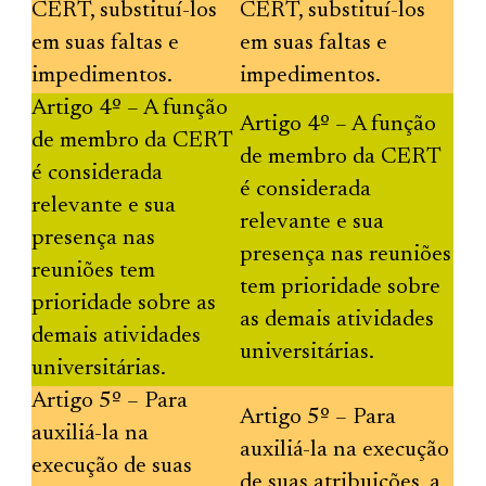
CERT, substituí-los
CERT, substituí-los
em suas faltas e
em suas faltas e
impedimentos.
impedimentos.
Artigo 4º – A função
Artigo 4º – A função
de membro da CERT
de membro da CERT
é considerada
é considerada
relevante e sua
relevante e sua
presença nas
presença nas reuniões
reuniões tem
tem prioridade sobre
prioridade sobre as
as demais atividades
demais atividades
universitárias.
universitárias.
Artigo 5º – Para
Artigo 5º – Para
auxiliá-la na
auxiliá-la na execução
execução de suas
de suas atribuições, a