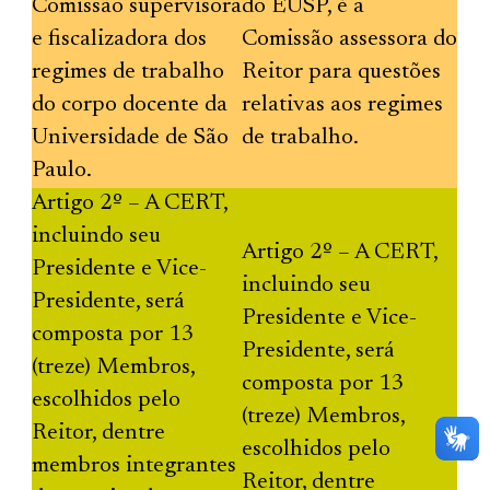
Comissão supervisora
do EUSP, é a
e fiscalizadora dos
Comissão assessora do
regimes de trabalho
Reitor para questões
do corpo docente da
relativas aos regimes
Universidade de São
de trabalho.
Paulo.
Artigo 2º – A CERT,
incluindo seu
Artigo 2º – A CERT,
Presidente e Vice-
incluindo seu
Presidente, será
Presidente e Vice-
composta por 13
Presidente, será
(treze) Membros,
composta por 13
escolhidos pelo
(treze) Membros,
Reitor, dentre
escolhidos pelo
membros integrantes
Reitor, dentre