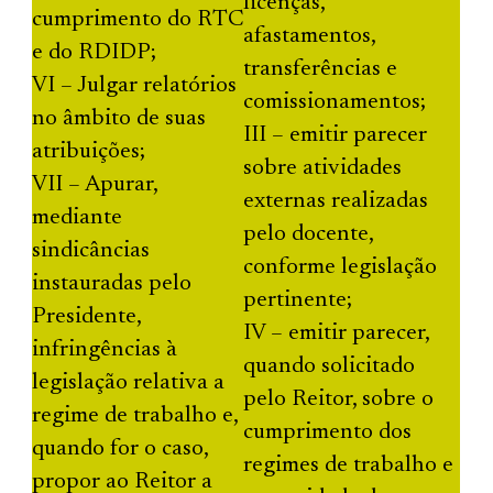
licenças,
cumprimento do RTC
afastamentos,
e do RDIDP;
transferências e
VI – Julgar relatórios
comissionamentos;
no âmbito de suas
III – emitir parecer
atribuições;
sobre atividades
VII – Apurar,
externas realizadas
mediante
pelo docente,
sindicâncias
conforme legislação
instauradas pelo
pertinente;
Presidente,
IV – emitir parecer,
infringências à
quando solicitado
legislação relativa a
pelo Reitor, sobre o
regime de trabalho e,
cumprimento dos
quando for o caso,
regimes de trabalho e
propor ao Reitor a