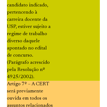
candidato indicado,
pertencendo à
carreira docente da
USP, estiver sujeito a
regime de trabalho
diverso daquele
apontado no edital
de concurso.
(Parágrafo acrescido
pela Resolução nº
4925/2002).
Artigo 7º – A CERT
será previamente
ouvida em todos os
assuntos relacionados