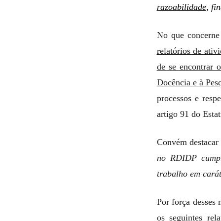
razoabilidade
, fi
No que concerne 
relatórios de ativ
de se encontrar 
Docência e à Pesq
processos e resp
artigo 91 do Esta
Convém destacar
no RDIDP cumpri
trabalho em cará
Por força desses 
os seguintes rel