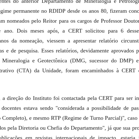
ntes do anterior Departamento de Mineralogia e Petrolog
egime permanente no RDIDP desde os anos 80, fizeram conc
oram nomeados pelo Reitor para os cargos de Professor Dou
e ano. Dois meses após, a CERT solicitou para 6 desse
anos da nomeação, viessem a apresentar relatório circuns
cas e de pesquisa. Esses relatórios, devidamente aprovados 
 Mineralogia e Geotectônica (DMG, sucessor do DMP) e
trativo (CTA) da Unidade, foram encaminhados à CERT
 a direção do Instituto foi contactada pela CERT para ser i
 docentes estava sendo "considerada a possibilidade de pa
 Completo), e mesmo RTP (Regime de Turno Parcial)", caso 
os pela Diretoria ou Chefia do Departamento", já que sua pro
licações em revistas internacionais de impacto, estaria 