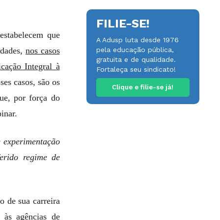
FILIE-SE!
 estabelecem que
A Adusp luta desde 1976
idades,
nos casos
pela educação pública,
gratuita e de qualidade.
cação Integral à
Fortaleça seu sindicato!
ses casos, são os
Clique e filie-se já!
ue, por força do
inar.
e experimentação
erido regime de
o de sua carreira
 às agências de