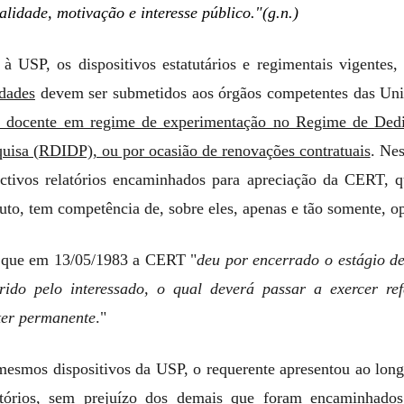
nalidade, motivação e interesse público."(g.n.)
à USP, os dispositivos estatutários e regimentais vigentes,
idades
devem ser submetidos aos órgãos competentes das Un
o docente em regime de experimentação no Regime de Dedi
uisa (RDIDP), ou por ocasião de renovações contratuais
. Nes
ectivos relatórios encaminhados para apreciação da CERT, q
tuto, tem competência de, sobre eles, apenas e tão somente, op
 que em 13/05/1983 a CERT "
deu por encerrado o estágio d
do pelo interessado, o qual deverá passar a exercer ref
ter permanente
."
mesmos dispositivos da USP, o requerente apresentou ao long
atórios, sem prejuízo dos demais que foram encaminhados