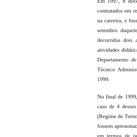
Em 1997, 8 doce
contratados em r
na carreira, e f
setembro daquel
decorridos dois 
atividades didáti
Departamento de
Técnico Adminis
1999.
No final de 1999,
caso de 4 desses
(Regime de Turno
fossem apresentad
em termos de pub