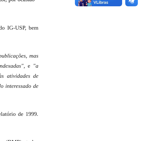
s do IG-USP, bem
publicações, mas
indexadas",
e
"a
s atividades de
o interessado de
latório de 1999.