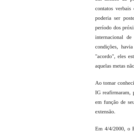
contatos verbais
poderia ser pos
período dos próxi
internacional d
condições, havi
"acordo", eles e
aquelas metas não
Ao tomar conheci
IG reafirmaram, 
em função de seu
extensão.
Em 4/4/2000, o R