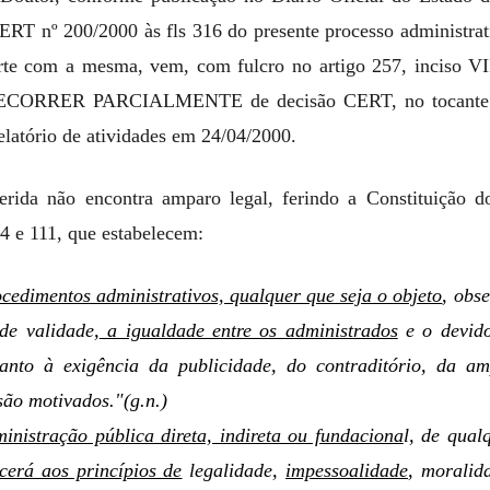
ERT nº 200/2000 às fls 316 do presente processo administrat
te com a mesma, vem, com fulcro no artigo 257, inciso V
RECORRER PARCIALMENTE de decisão CERT, no tocante à 
elatório de atividades em 24/04/2000.
erida não encontra amparo legal, ferindo a Constituição 
 4 e 111, que estabelecem:
cedimentos administrativos, qualquer que seja o objeto
, obse
 de validade,
a igualdade entre os administrados
e o devido
anto à exigência da publicidade, do contraditório, da a
ão motivados."(g.n.)
inistração pública direta, indireta ou fundaciona
l, de qual
cerá aos princípios de
legalidade,
impessoalidade
, moralid