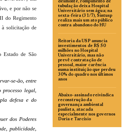
desmonte, rompimento de
tubulação deixa Hospital
ivo, e por não se
Universitário sem água; na
sexta-feira (31/7), Sintusp
III do Regimento
realiza mais um ato público
contra abandono do HU
solicitação de
Reitoria da USP anuncia
investimentos de R$ 50
milhões no Hospital
do Estado de São
Universitário, mas não
prevê contratação de
pessoal, maior carência
numa instituição que perdeu
30% do quadro nos últimos
anos
rvar-se-ão, entre
 processo legal,
Abaixo-assinado reivindica
mpla defesa e do
reconstrução da
governança ambiental
paulista, atacada
especialmente nos governos
quer dos Poderes
Doria e Tarcísio
ade, publicidade,