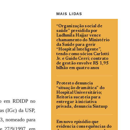
MAIS LIDAS
“Organização social de
saúde” presidida por
Ludhmila Hajjar vence
chamamento do Ministério
da Saúde para gerir
“Hospital Inteligente”,
tendo como sócios Carlotti
Jr. e Guido Cerri; contrato
de gestão envolve R$ 1,95
bilhão em quatro anos
Protesto denuncia
“situação dramática” do
Hospital Universitário;
Reitoria sucateia para
cado em RDIDP no
entregar à iniciativa
privada, denuncia Sintusp
as (IGc) da USP,
83, nomeado para
Em novo episódio que
evidencia consequências do
de 27/9/1997, em