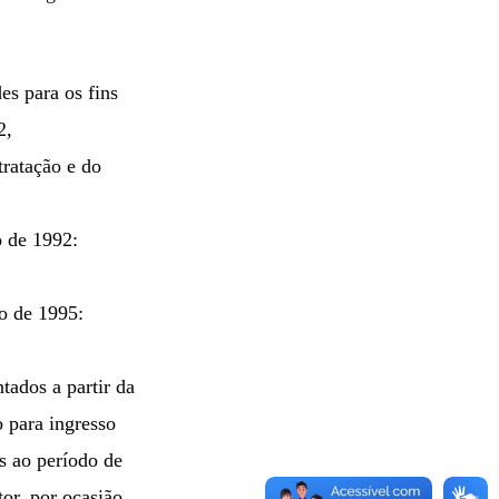
des para os fins
2,
tratação e do
o de 1992:
o de 1995:
tados a partir da
 para ingresso
s ao período de
or, por ocasião