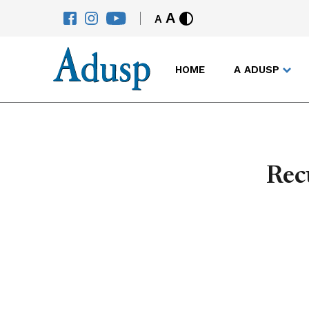
A
A
HOME
A ADUSP
Rec