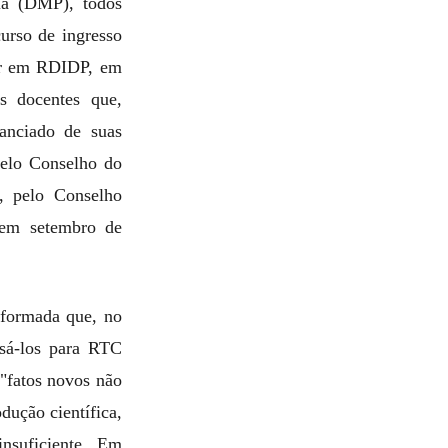
ia (DMP), todos
urso de ingresso
tor em RDIDP, em
s docentes que,
tanciado de suas
pelo Conselho do
, pelo Conselho
 em setembro de
nformada que, no
ssá-los para RTC
"fatos novos não
dução científica,
insuficiente. Em