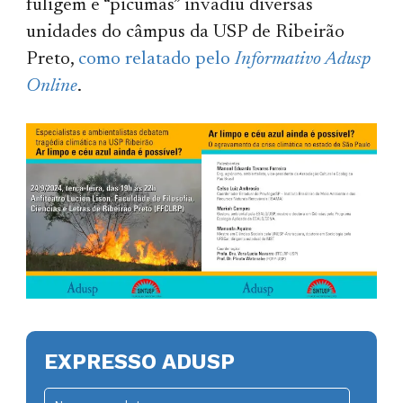
fuligem e “picumãs” invadiu diversas
unidades do câmpus da USP de Ribeirão
Preto,
como relatado pelo
Informativo Adusp
Online
.
EXPRESSO ADUSP