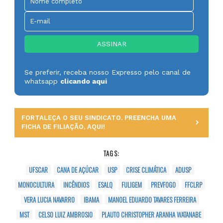
Se preferir, receba nosso Expresso pelo canal de
whatsapp
clicando aqui
FORTALEÇA O SEU SINDICATO. PREENCHA UMA
FICHA DE FILIAÇÃO, AQUI!
TAGS:
UFSCAR
CANA DE AÇÚCAR
USP
CRISE CLIMÁTICA
ADUSP
MONOCULTURA
INCÊNDIOS
ESALQ
FULIGEM
PREVFOGO
FFCLRP
VERA LUCIA NAVARRO
IBAMA
MANOEL EDUARDO TAVARES FERREIRA
MST
CELSO LUIZ AMBROSIO
PLAUTO CHRISTOPHER ARANHA WATANABE