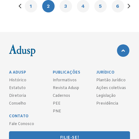
1
2
3
4
5
6
A ADUSP
PUBLICAÇÕES
JURÍDICO
Histórico
Informativos
Plantão Jurídico
Estatuto
Revista Adusp
Ações coletivas
Diretoria
Cadernos
Legislação
Conselho
PEE
Previdência
PNE
CONTATO
Fale Conosco
FILIE-SE!