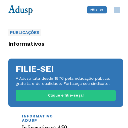
Filie-se
PUBLICAÇÕES
Informativos
FILIE-SE!
A Adusp luta desde 1976 pela educação pública,
gratuita e de qualidade. Fortaleça seu sindicato!
Clique e filie-se já!
INFORMATIVO
ADUSP
Informativo nº 450