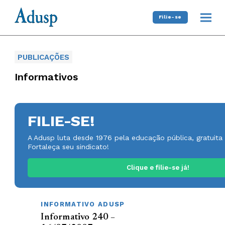
Filie-se
PUBLICAÇÕES
Informativos
FILIE-SE!
A Adusp luta desde 1976 pela educação pública, gratuita 
Fortaleça seu sindicato!
Clique e filie-se já!
INFORMATIVO ADUSP
Informativo 240 –