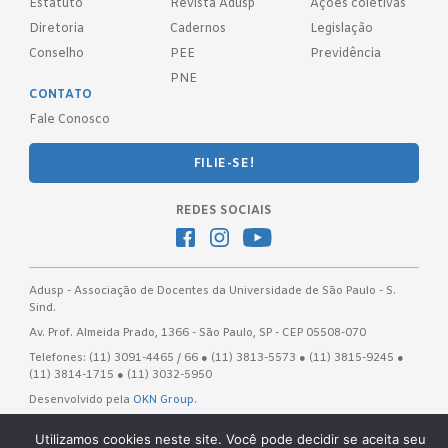
Estatuto
Revista Adusp
Ações coletivas
Diretoria
Cadernos
Legislação
Conselho
PEE
Previdência
PNE
CONTATO
Fale Conosco
FILIE-SE!
REDES SOCIAIS
Adusp - Associação de Docentes da Universidade de São Paulo - S.
Sind.
Av. Prof. Almeida Prado, 1366 - São Paulo, SP - CEP 05508-070
Telefones: (11) 3091-4465 / 66 ● (11) 3813-5573 ● (11) 3815-9245 ●
(11) 3814-1715 ● (11) 3032-5950
Desenvolvido pela
OKN Group.
Utilizamos cookies neste site. Você pode decidir se aceita seu