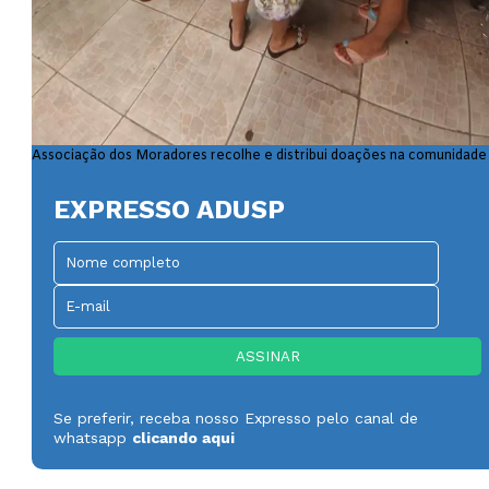
ade
Associação dos Moradores recolhe e distribui doações na comunidade
EXPRESSO ADUSP
Se preferir, receba nosso Expresso pelo canal de
whatsapp
clicando aqui