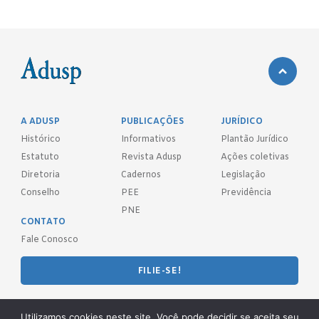
A ADUSP
PUBLICAÇÕES
JURÍDICO
Histórico
Informativos
Plantão Jurídico
Estatuto
Revista Adusp
Ações coletivas
Diretoria
Cadernos
Legislação
Conselho
PEE
Previdência
PNE
CONTATO
Fale Conosco
FILIE-SE!
REDES SOCIAIS
Utilizamos cookies neste site. Você pode decidir se aceita seu