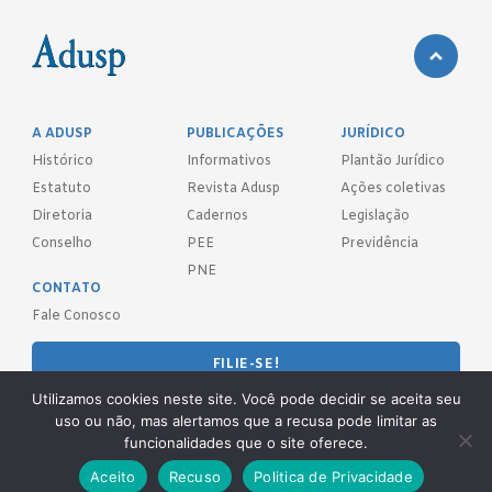
A ADUSP
PUBLICAÇÕES
JURÍDICO
Histórico
Informativos
Plantão Jurídico
Estatuto
Revista Adusp
Ações coletivas
Diretoria
Cadernos
Legislação
Conselho
PEE
Previdência
PNE
CONTATO
Fale Conosco
FILIE-SE!
Utilizamos cookies neste site. Você pode decidir se aceita seu
REDES SOCIAIS
uso ou não, mas alertamos que a recusa pode limitar as
funcionalidades que o site oferece.
Aceito
Recuso
Politica de Privacidade