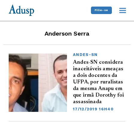
Filie-se
Anderson Serra
ANDES-SN
Andes-SN considera
inaceitáveis ameaças
a dois docentes da
UFPA, por ruralistas
da mesma Anapu em
que irmã Dorothy foi
assassinada
17/12/2019 16H40