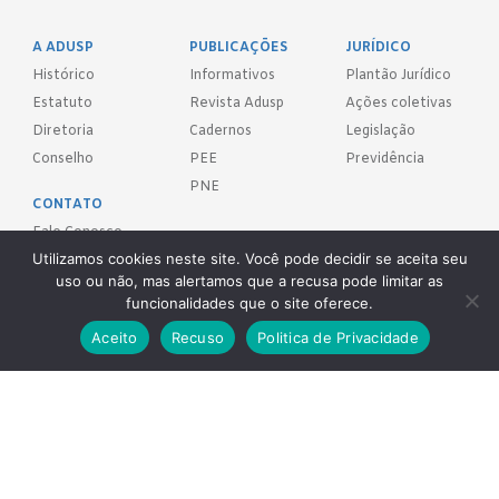
A ADUSP
PUBLICAÇÕES
JURÍDICO
Histórico
Informativos
Plantão Jurídico
Estatuto
Revista Adusp
Ações coletivas
Diretoria
Cadernos
Legislação
Conselho
PEE
Previdência
PNE
CONTATO
Fale Conosco
Utilizamos cookies neste site. Você pode decidir se aceita seu
uso ou não, mas alertamos que a recusa pode limitar as
FILIE-SE!
funcionalidades que o site oferece.
REDES SOCIAIS
Aceito
Recuso
Politica de Privacidade
Adusp - Associação de Docentes da Universidade de São Paulo - S.
Sind.
Av. Prof. Almeida Prado, 1366 - São Paulo, SP - CEP 05508-070
Telefones: (11) 3091-4465 / 66 ● (11) 3813-5573 ● (11) 3815-9245 ●