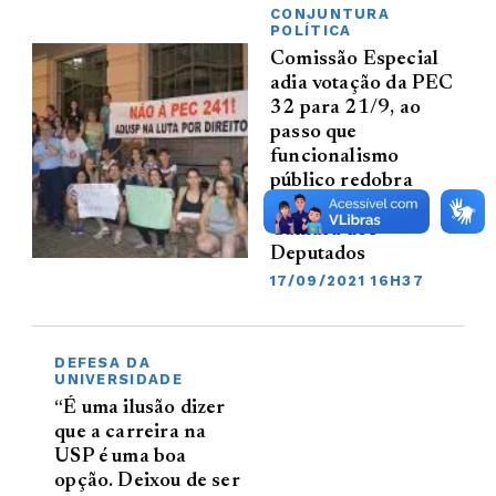
CONJUNTURA
POLÍTICA
Comissão Especial
adia votação da PEC
32 para 21/9, ao
passo que
funcionalismo
público redobra
pressão sobre a
Câmara dos
Deputados
17/09/2021 16H37
DEFESA DA
UNIVERSIDADE
“É uma ilusão dizer
que a carreira na
USP é uma boa
opção. Deixou de ser