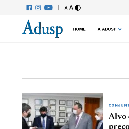
A
A
HOME
A ADUSP
CONJUNT
Alvo 
preco