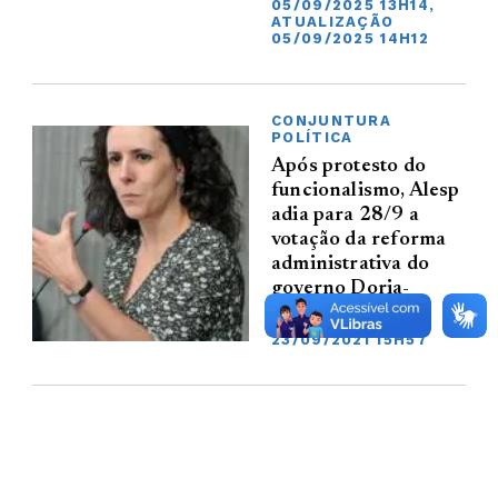
05/09/2025 13H14,
ATUALIZAÇÃO
05/09/2025 14H12
CONJUNTURA
POLÍTICA
Após protesto do
funcionalismo, Alesp
adia para 28/9 a
votação da reforma
administrativa do
governo Doria-
Garcia
23/09/2021 15H57