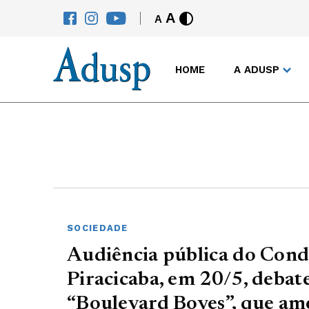
A
A
HOME
A ADUSP
SOCIEDADE
Audiência pública do Con
Piracicaba, em 20/5, debat
“Boulevard Boyes”, que am