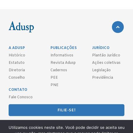
A ADUSP
PUBLICAÇÕES
JURÍDICO
Histórico
Informativos
Plantão Jurídico
Estatuto
Revista Adusp
Ações coletivas
Diretoria
Cadernos
Legislação
Conselho
PEE
Previdência
PNE
CONTATO
Fale Conosco
FILIE-SE!
REDES SOCIAIS
Utilizamos cookies neste site. Você pode decidir se aceita seu