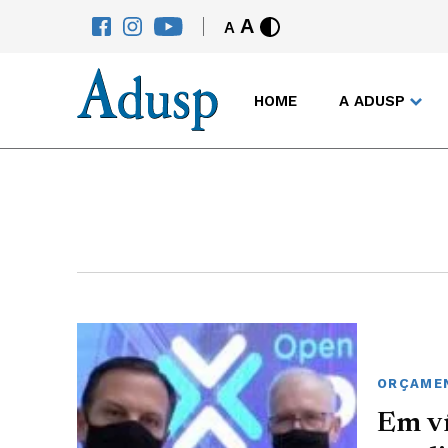
A
A
HOME
A ADUSP
ORÇAME
Em v