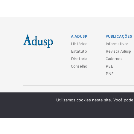
A ADUSP
PUBLICAÇÕES
Histórico
Informativos
Estatuto
Revista Adusp
Diretoria
Cadernos
Conselho
PEE
PNE
Adusp - Associação de Docentes da Universidade de São Paulo - S. 
Utilizamos cookies neste site. Você pode 
Av. Prof. Almeida Prado, 1366 - São Paulo, SP - CEP 05508-070
Telefones: (11) 3091-4465 / 66 ● (11) 3813-5573 ● (11) 3815-9245