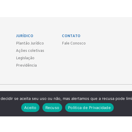
JURÍDICO
CONTATO
Plantão Jurídico
Fale Conosco
Ações coletivas
Legislação
Previdência
Sind.
decidir se aceita seu uso ou não, mas alertamos que a recusa pode limi
 ● (11) 3814-1715 ● (11) 3032-5950
Aceito
Recuso
Politica de Privacidade