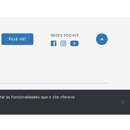
REDES SOCIAIS
FILIE-SE!
tar as funcionalidades que o site oferece.
Desenvolvido pela
OKN Group.