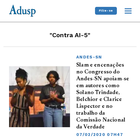
Filie-se
"Contra AI-5"
ANDES-SN
Slam e encenações
no Congresso do
Andes-SN apoiam-se
em autores como
Solano Trindade,
Belchior e Clarice
Lispector e no
trabalho da
Comissão Nacional
da Verdade
07/02/2020 07H47