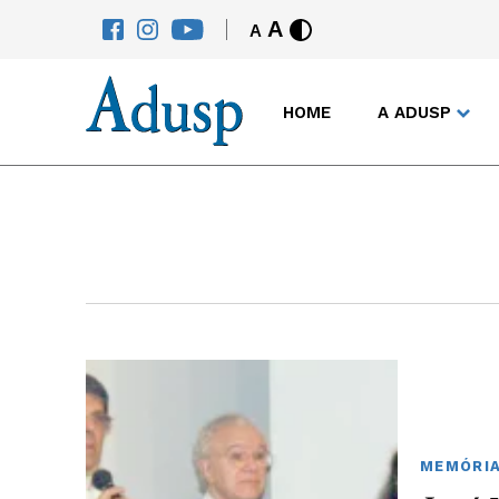
A
A
HOME
A ADUSP
MEMÓRI