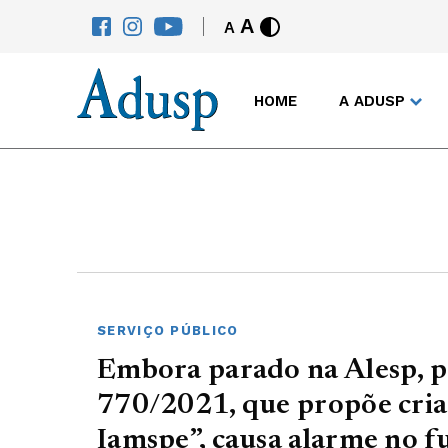
A
A
HOME
A ADUSP
SERVIÇO PÚBLICO
Embora parado na Alesp, pr
770/2021, que propõe cria
Iamspe”, causa alarme no f