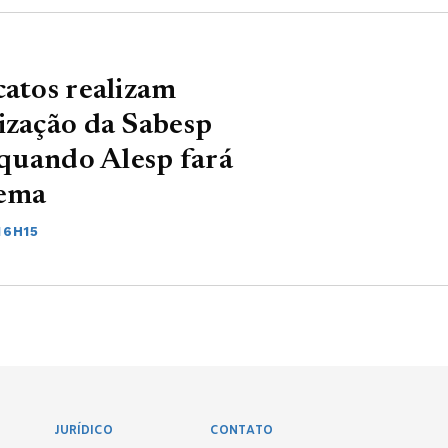
catos realizam
ização da Sabesp
 quando Alesp fará
tema
16H15
JURÍDICO
CONTATO