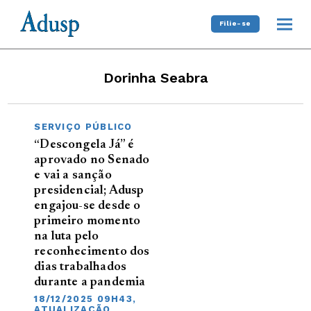
Filie-se
Dorinha Seabra
SERVIÇO PÚBLICO
“Descongela Já” é
aprovado no Senado
e vai a sanção
presidencial; Adusp
engajou-se desde o
primeiro momento
na luta pelo
reconhecimento dos
dias trabalhados
durante a pandemia
18/12/2025 09H43,
ATUALIZAÇÃO