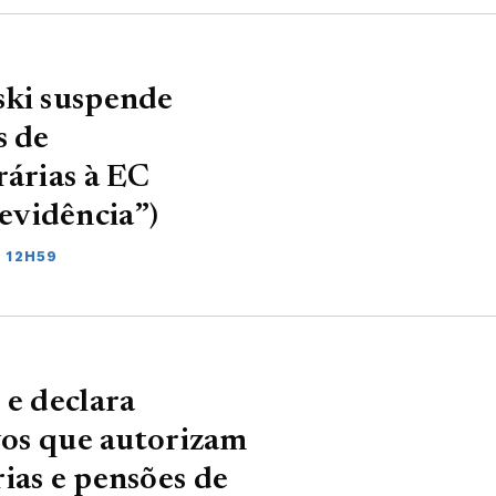
ski suspende
s de
rárias à EC
evidência”)
2 12H59
 e declara
ivos que autorizam
ias e pensões de