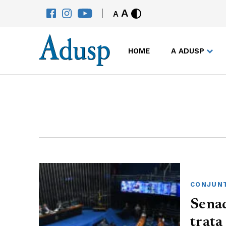
A
A
HOME
A ADUSP
CONJUNT
Sena
trata