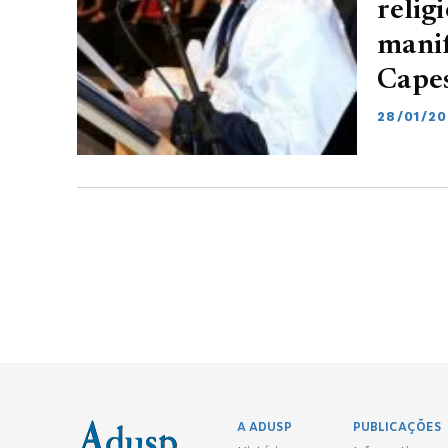
relig
manif
Cape
28/01/2
A ADUSP
PUBLICAÇÕES