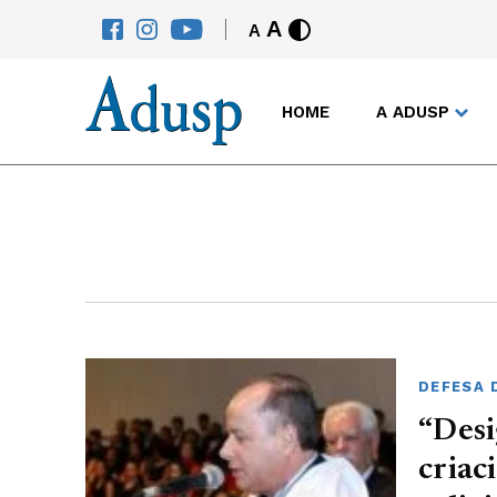
A
A
HOME
A ADUSP
DEFESA 
“Desi
criac