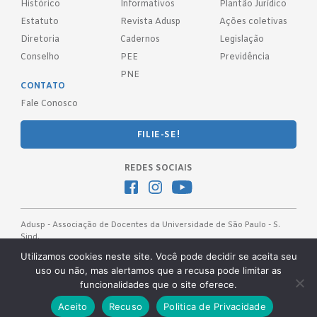
Histórico
Informativos
Plantão Jurídico
Estatuto
Revista Adusp
Ações coletivas
Diretoria
Cadernos
Legislação
Conselho
PEE
Previdência
PNE
CONTATO
Fale Conosco
FILIE-SE!
REDES SOCIAIS
Adusp - Associação de Docentes da Universidade de São Paulo - S.
Sind.
Av. Prof. Almeida Prado, 1366 - São Paulo, SP - CEP 05508-070
Utilizamos cookies neste site. Você pode decidir se aceita seu
uso ou não, mas alertamos que a recusa pode limitar as
Telefones: (11) 3091-4465 / 66 ● (11) 3813-5573 ● (11) 3815-9245 ●
funcionalidades que o site oferece.
(11) 3814-1715 ● (11) 3032-5950
Desenvolvido pela
OKN Group.
Aceito
Recuso
Politica de Privacidade