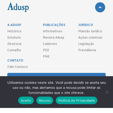
A ADUSP
PUBLICAÇÕES
JURÍDICO
Histórico
Informativos
Plantão Jurídico
Estatuto
Revista Adusp
Ações coletivas
Diretoria
Cadernos
Legislação
Conselho
PEE
Previdência
PNE
CONTATO
Fale Conosco
FILIE-SE!
Utilizamos cookies neste site. Você pode decidir se aceita seu
uso ou não, mas alertamos que a recusa pode limitar as
REDES SOCIAIS
funcionalidades que o site oferece.
Aceito
Recuso
Politica de Privacidade
Adusp - Associação de Docentes da Universidade de São Paulo - S.