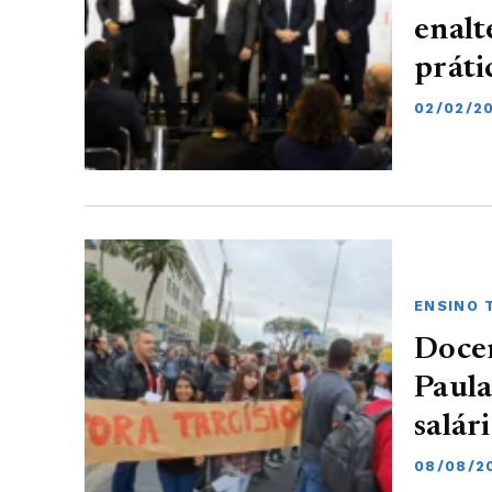
enalt
práti
02/02/2
ENSINO 
Docen
Paula
salár
08/08/2