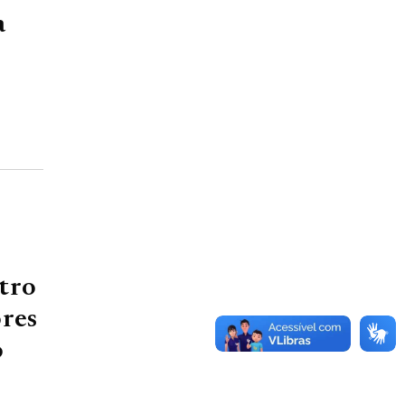
a
ntro
res
o