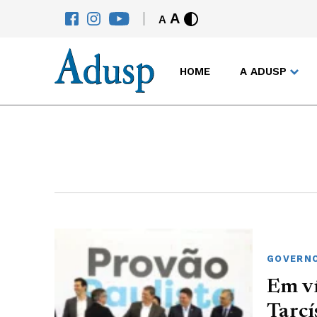
A
A
HOME
A ADUSP
GOVERNO
Em ví
Tarcí