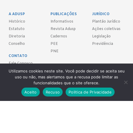
A ADUSP
PUBLICAÇÕES
JURÍDICO
Histórico
Informativos
Plantão Jurídico
Estatuto
Revista Adusp
Ações coletivas
Diretoria
Cadernos
Legislação
Conselho
PEE
Previdência
PNE
CONTATO
Fale Conosco
Utilizamos cookies neste site. Você pode decidir se aceita seu
FILIE-SE!
uso ou não, mas alertamos que a recusa pode limitar as
funcionalidades que o site oferece.
REDES SOCIAIS
Aceito
Recuso
Politica de Privacidade
Adusp - Associação de Docentes da Universidade de São Paulo - S.
Sind.
Av. Prof. Almeida Prado, 1366 - São Paulo, SP - CEP 05508-070