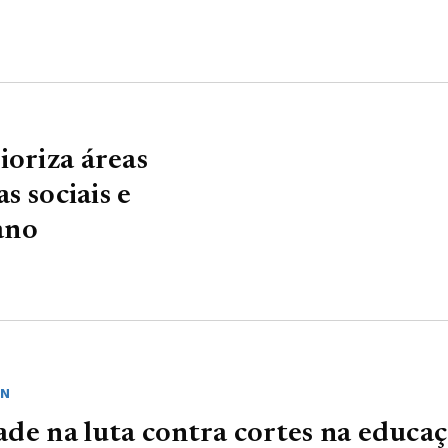
ioriza áreas
s sociais e
ano
SN
de na luta contra cortes na educa