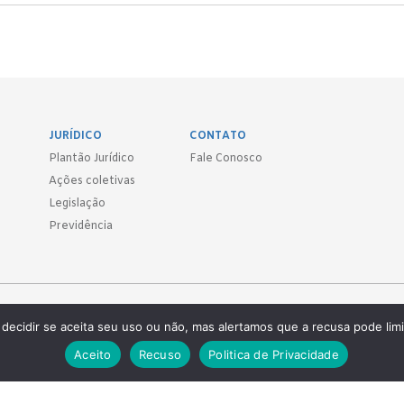
JURÍDICO
CONTATO
Plantão Jurídico
Fale Conosco
Ações coletivas
Legislação
Previdência
Sind.
decidir se aceita seu uso ou não, mas alertamos que a recusa pode limi
 ● (11) 3814-1715 ● (11) 3032-5950
Aceito
Recuso
Politica de Privacidade