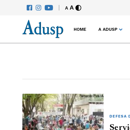
A
A
HOME
A ADUSP
DEFESA 
Servi