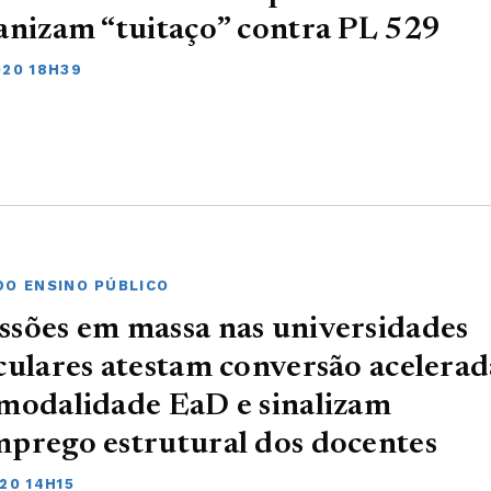
anizam “tuitaço” contra PL 529
020 18H39
DO ENSINO PÚBLICO
sões em massa nas universidades
culares atestam conversão acelerad
modalidade EaD e sinalizam
prego estrutural dos docentes
20 14H15