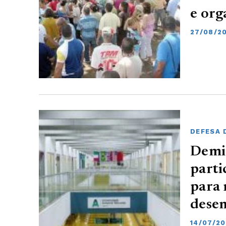
e org
27/08/2
DEFESA 
Demis
parti
para 
desem
14/07/20