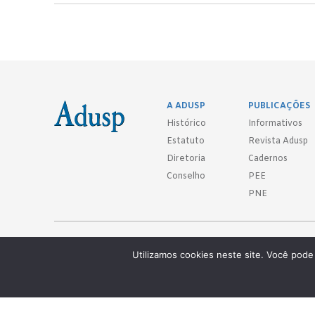
A ADUSP
PUBLICAÇÕES
Histórico
Informativos
Estatuto
Revista Adusp
Diretoria
Cadernos
Conselho
PEE
PNE
Adusp - Associação de Docentes da Universidade de São Paulo - S. 
Utilizamos cookies neste site. Você pode 
Av. Prof. Almeida Prado, 1366 - São Paulo, SP - CEP 05508-070
Telefones: (11) 3091-4465 / 66 ● (11) 3813-5573 ● (11) 3815-9245