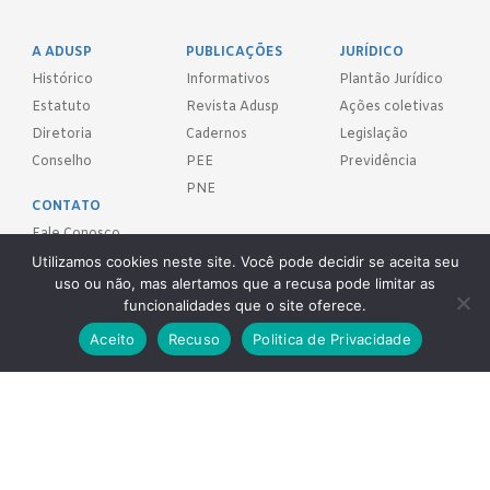
A ADUSP
PUBLICAÇÕES
JURÍDICO
Histórico
Informativos
Plantão Jurídico
Estatuto
Revista Adusp
Ações coletivas
Diretoria
Cadernos
Legislação
Conselho
PEE
Previdência
PNE
CONTATO
Fale Conosco
Utilizamos cookies neste site. Você pode decidir se aceita seu
FILIE-SE!
uso ou não, mas alertamos que a recusa pode limitar as
funcionalidades que o site oferece.
REDES SOCIAIS
Aceito
Recuso
Politica de Privacidade
Adusp - Associação de Docentes da Universidade de São Paulo - S.
Sind.
Av. Prof. Almeida Prado, 1366 - São Paulo, SP - CEP 05508-070