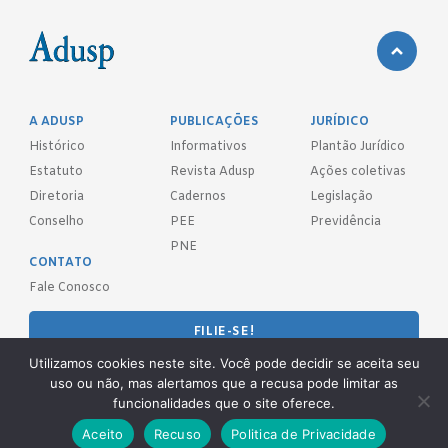
A ADUSP
PUBLICAÇÕES
JURÍDICO
Histórico
Informativos
Plantão Jurídico
Estatuto
Revista Adusp
Ações coletivas
Diretoria
Cadernos
Legislação
Conselho
PEE
Previdência
PNE
CONTATO
Fale Conosco
FILIE-SE!
Utilizamos cookies neste site. Você pode decidir se aceita seu
REDES SOCIAIS
uso ou não, mas alertamos que a recusa pode limitar as
funcionalidades que o site oferece.
Aceito
Recuso
Politica de Privacidade