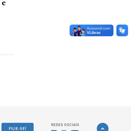
 e
REDES SOCIAIS
FILIE-SE!