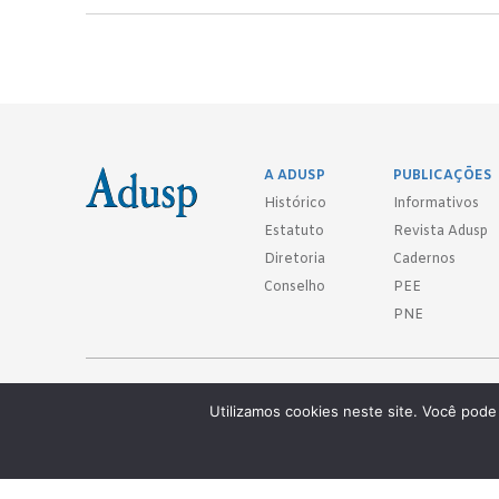
A ADUSP
PUBLICAÇÕES
Histórico
Informativos
Estatuto
Revista Adusp
Diretoria
Cadernos
Conselho
PEE
PNE
Adusp - Associação de Docentes da Universidade de São Paulo - S. 
Utilizamos cookies neste site. Você pode 
Av. Prof. Almeida Prado, 1366 - São Paulo, SP - CEP 05508-070
Telefones: (11) 3091-4465 / 66 ● (11) 3813-5573 ● (11) 3815-9245