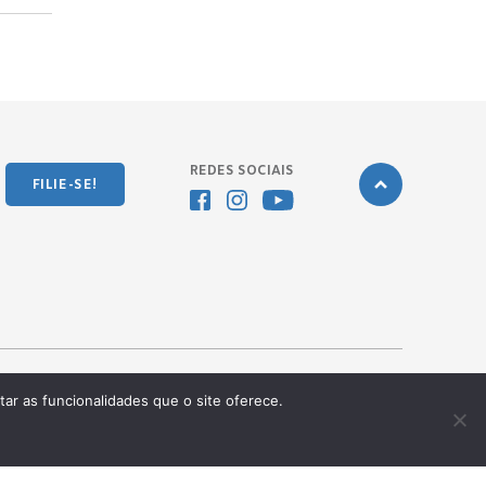
REDES SOCIAIS
FILIE-SE!
tar as funcionalidades que o site oferece.
Desenvolvido pela
OKN Group.