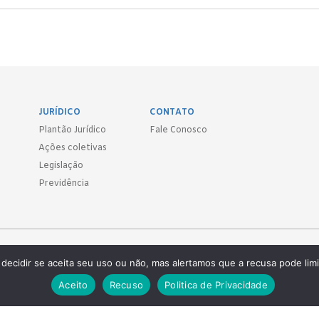
JURÍDICO
CONTATO
Plantão Jurídico
Fale Conosco
Ações coletivas
Legislação
Previdência
Sind.
decidir se aceita seu uso ou não, mas alertamos que a recusa pode limi
 ● (11) 3814-1715 ● (11) 3032-5950
Aceito
Recuso
Politica de Privacidade