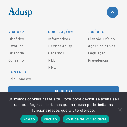
A ADUSP
PUBLICAÇÕES
JURÍDICO
Histórico
Informativos
Plantão Jurídico
Estatuto
Revista Adusp
Ações coletivas
Diretoria
Cadernos
Legislação
Conselho
PEE
Previdência
PNE
CONTATO
Fale Conosco
FILIE-SE!
Utilizamos cookies neste site. Você pode decidir se aceita seu
uso ou não, mas alertamos que a recusa pode limitar as
REDES SOCIAIS
funcionalidades que o site oferece.
Aceito
Recuso
Politica de Privacidade