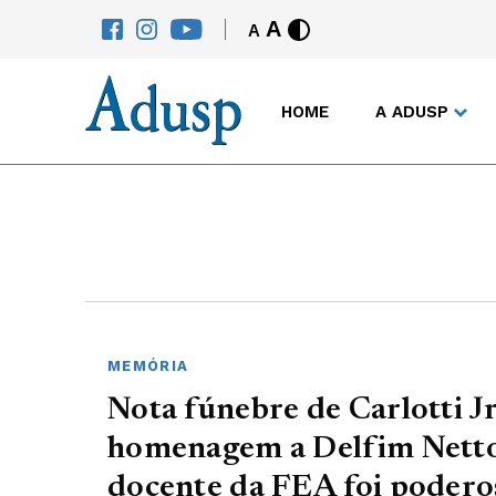
A
A
HOME
A ADUSP
MEMÓRIA
Nota fúnebre de Carlotti Jr
homenagem a Delfim Netto
docente da FEA foi podero