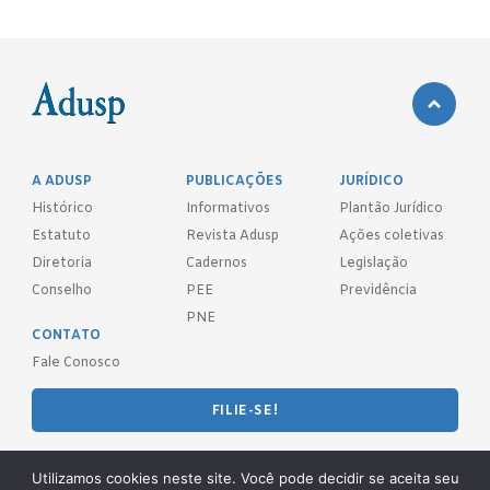
A ADUSP
PUBLICAÇÕES
JURÍDICO
Histórico
Informativos
Plantão Jurídico
Estatuto
Revista Adusp
Ações coletivas
Diretoria
Cadernos
Legislação
Conselho
PEE
Previdência
PNE
CONTATO
Fale Conosco
FILIE-SE!
REDES SOCIAIS
Utilizamos cookies neste site. Você pode decidir se aceita seu