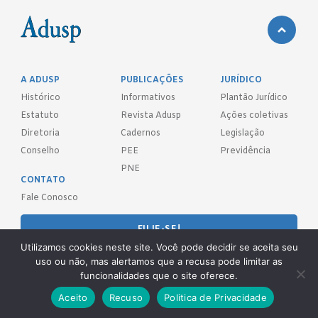
A ADUSP
PUBLICAÇÕES
JURÍDICO
Histórico
Informativos
Plantão Jurídico
Estatuto
Revista Adusp
Ações coletivas
Diretoria
Cadernos
Legislação
Conselho
PEE
Previdência
PNE
CONTATO
Fale Conosco
FILIE-SE!
Utilizamos cookies neste site. Você pode decidir se aceita seu
uso ou não, mas alertamos que a recusa pode limitar as
REDES SOCIAIS
funcionalidades que o site oferece.
Aceito
Recuso
Politica de Privacidade