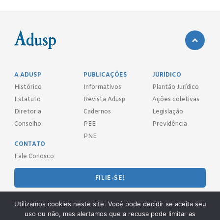
A ADUSP
PUBLICAÇÕES
JURÍDICO
Histórico
Informativos
Plantão Jurídico
Estatuto
Revista Adusp
Ações coletivas
Diretoria
Cadernos
Legislação
Conselho
PEE
Previdência
PNE
CONTATO
Fale Conosco
FILIE-SE!
REDES SOCIAIS
Utilizamos cookies neste site. Você pode decidir se aceita seu
uso ou não, mas alertamos que a recusa pode limitar as