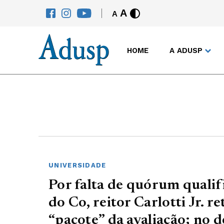
A
A
HOME
A ADUSP
UNIVERSIDADE
Por falta de quórum qualif
do Co, reitor Carlotti Jr. r
“pacote” da avaliação; no d