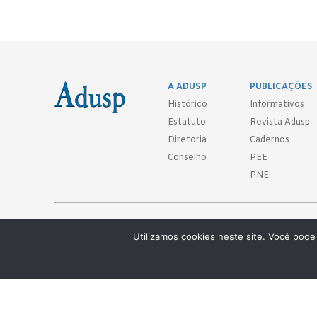
A ADUSP
PUBLICAÇÕES
Histórico
Informativos
Estatuto
Revista Adusp
Diretoria
Cadernos
Conselho
PEE
PNE
Adusp - Associação de Docentes da Universidade de São Paulo - S. 
Utilizamos cookies neste site. Você pode 
Av. Prof. Almeida Prado, 1366 - São Paulo, SP - CEP 05508-070
Telefones: (11) 3091-4465 / 66 ● (11) 3813-5573 ● (11) 3815-9245