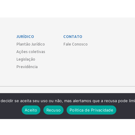
JURÍDICO
CONTATO
Plantão Jurídico
Fale Conosco
Ações coletivas
Legislação
Previdência
Sind.
decidir se aceita seu uso ou não, mas alertamos que a recusa pode limi
 ● (11) 3814-1715 ● (11) 3032-5950
Aceito
Recuso
Politica de Privacidade