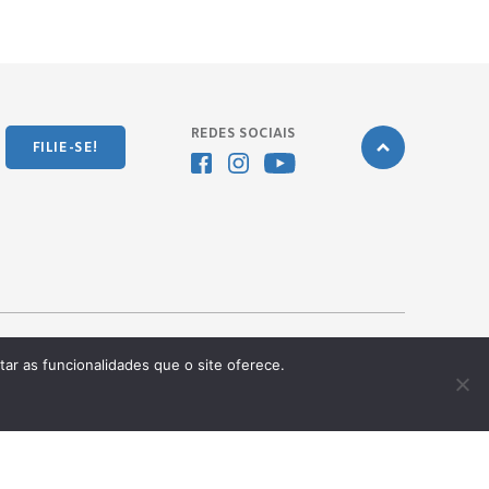
REDES SOCIAIS
FILIE-SE!
tar as funcionalidades que o site oferece.
Desenvolvido pela
OKN Group.