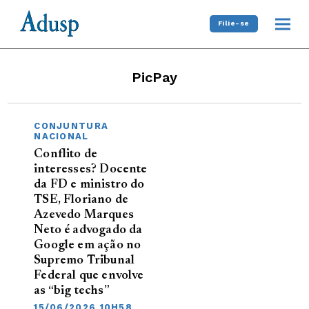
Filie-se
PicPay
CONJUNTURA
NACIONAL
Conflito de
interesses? Docente
da FD e ministro do
TSE, Floriano de
Azevedo Marques
Neto é advogado da
Google em ação no
Supremo Tribunal
Federal que envolve
as “big techs”
15/06/2026 10H58,