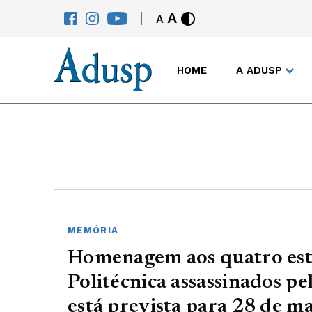
A
A
HOME
A ADUSP
MEMÓRIA
Homenagem aos quatro est
Politécnica assassinados pe
está prevista para 28 de m