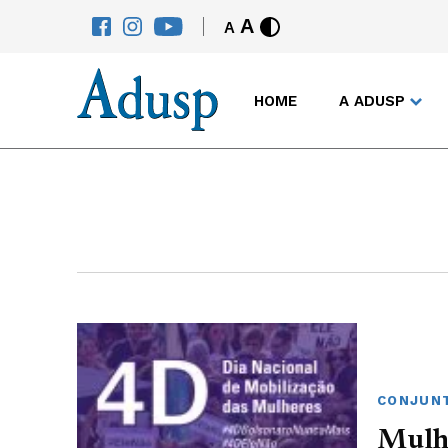
A
A
HOME
A ADUSP
CONJUNT
Mulhe