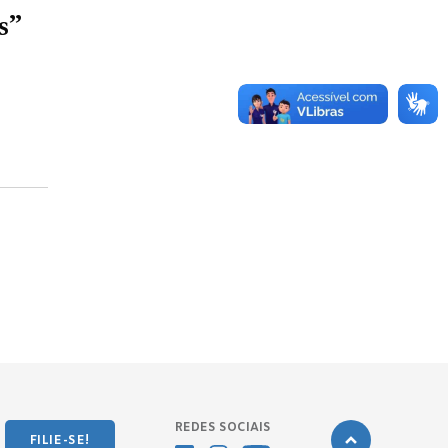
s”
REDES SOCIAIS
FILIE-SE!